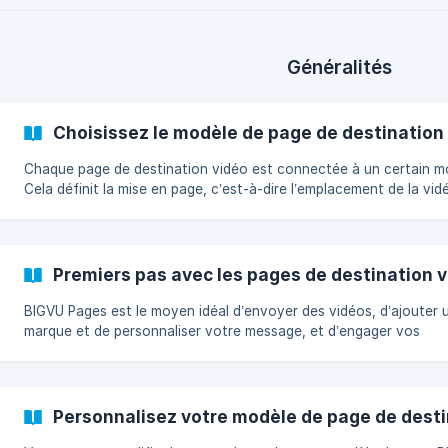
l’écran de votre liste de pages en **(1) sélectionnant l’icône de
Généralités
Choisissez le modèle de page de destination
Chaque page de destination vidéo est connectée à un certain m
Cela définit la mise en page, c’est-à-dire l’emplacement de la vid
texte et d’autres éléments de la page. Poursuivez votre lecture 
savoir comment modifier le modèle de page vidéo dans votre
application mobile et sur l’application Web. || 👥 Qui peut accéder à
cette fonctionnalité ? Disponible pour les utilisateurs premium de
Premiers pas avec les pages de destination 
BIGVU : comptes Starter, AI Pro et Teams. Les comptes gratuits
peuvent créer jusqu
BIGVU Pages est le moyen idéal d’envoyer des vidéos, d’ajouter 
marque et de personnaliser votre message, et d’engager vos
prospects ou abonnés dans une conversation. || 👥 Qui peut accéder
à cette fonctionnalité ? Disponible pour les utilisateurs premium de
BIGVU - comptes Starter, AI Pro et Teams || 📶 Quels appareils
prennent en charge cette fonctionnalité ? Disponible sur toutes les
Personnalisez votre modèle de page de desti
plateformes : IOS, Android et Web App ${youtube}[Premiers pas avec