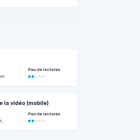
Peu de lectures
Les
e
et les
e la vidéo (mobile)
Peu de lectures
e,
es ci-