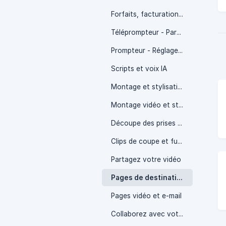
Forfaits, facturation et abonnement
Téléprompteur - Paramètres, trucs et astuces
Prompteur - Réglages, astuces et conseils
Scripts et voix IA
Montage et stylisation vidéo
Montage vidéo et stylisation
Découpe des prises et fusion des clips
Clips de coupe et fusion
Partagez votre vidéo
Pages de destination vidéo
Pages vidéo et e-mail
Collaborez avec votre équipe ou vos invités