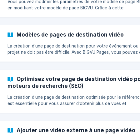
les pages de destinati
Vous pouvez modifier les paramètres de votre modèle de page 
en modifiant votre modèle de page BIGVU. Grâce à cette
fonctionnalité, vous pouvez facilement modifier le style de votr
de destination vidéo BIGVU en personnalisant les couleurs, les st
de police, les boutons d’appel à l’action et les liens vers les rése
sociaux. Application Web Allez dans l’onglet Pages (1) dans le menu de
Modèles de pages de destination vidéo
droite Naviguez vers le volet supérieu
La création d’une page de destination pour votre événement ou
projet ne doit pas être difficile. Avec BIGVU Pages, vous pouvez 
parmi quatre modèles différents et transformer votre vidéo en p
destination. Les modèles sont conçus pour avoir un impact et
s’assurer que votre page se démarque. || 👥 Qui peut accéder à cette
fonctionnalité ? Disponible pour les utilisateurs premium de BIGVU -
Optimisez votre page de destination vidéo po
comptes Starter, AI Pro et Teams. Les utilisateurs gratuits peuve
moteurs de recherche (SEO)
créer une
La création d’une page de destination optimisée pour le référen
est essentielle pour vous assurer d’obtenir plus de vues et
d’engagement. Une bonne optimisation des moteurs de recherch
(SEO) peut améliorer la visibilité de votre page et garantir que v
page apparaisse en haut des résultats des moteurs de recherche
garantir le meilleur résultat pour votre page, consultez le guide c
Ajouter une vidéo externe à une page vidéo
dessous sur la façon de configurer cette fonctionnalité sur votr