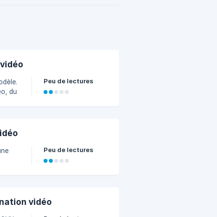
 vidéo
Peu de lectures
odèle.
éo, du
pour
vidéo
Peu de lectures
une
nation vidéo