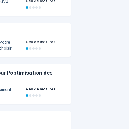
Peu de lectures
BIGVU
e page
yles
aux
Peu de lectures
 votre
choisir
age de
ur l’optimisation des
nt
Peu de lectures
cement
e
otre
. Pour
i-
e