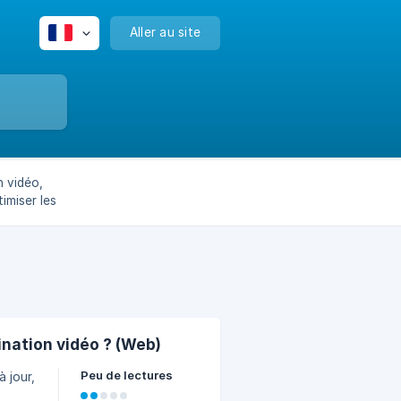
Aller au site
n vidéo,
imiser les
 un impact
nation vidéo ? (Web)
Peu de lectures