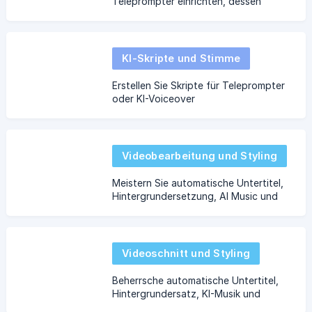
Teleprompter einrichten, dessen
Funktionen nutzen und Ihre Videos mit
Schönheitsfiltern verbessern.
KI-Skripte und Stimme
Erstellen Sie Skripte für Teleprompter
oder KI-Voiceover
Videobearbeitung und Styling
Meistern Sie automatische Untertitel,
Hintergrundersetzung, AI Music und
andere Tools, um Ihre
Videobearbeitungsfähigkeiten zu
verbessern.
Videoschnitt und Styling
Beherrsche automatische Untertitel,
Hintergrundersatz, KI-Musik und
andere Werkzeuge, um deine