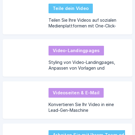
Teile dein Video
Teilen Sie Ihre Videos auf sozialen
Medienplattformen mit One-Click-
Sharing und KI-generierten
Bildunterschriften für Ihre Beiträge.
Video-Landingpages
Styling von Video-Landingpages,
Anpassen von Vorlagen und
Optimieren von Call-to-Action-
Buttons für maximale Wirkung
Videoseiten & E-Mail
Konvertieren Sie Ihr Video in eine
Lead-Gen-Maschine
Arbeiten Sie mit Ihrem Team oder Ihren Gästen zusammen