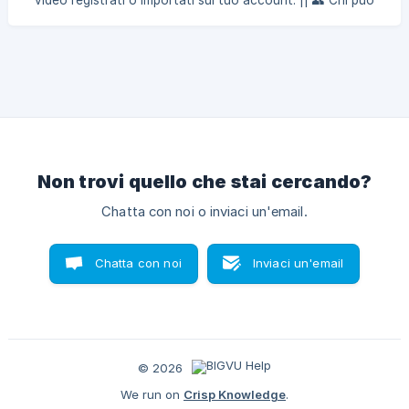
video registrati o importati sul tuo account. || 👥 Chi può
accedere a questa funzione? Disponibile per gli utenti
premium di BIGVU: account Starter, AI Pro e Teams || 📶
Quali dispositivi supportano questa funzione? Disponibile
su tutte le piattaforme: IOS, Android e Web App Segui i
passaggi seguenti per scoprire come trasformare i tuoi
video in una landing page BIGVU: Importa il tuo video Fai
clic su
Non trovi quello che stai cercando?
Chatta con noi o inviaci un'email.
Chatta con noi
Inviaci un'email
© 2026
We run on
Crisp Knowledge
.