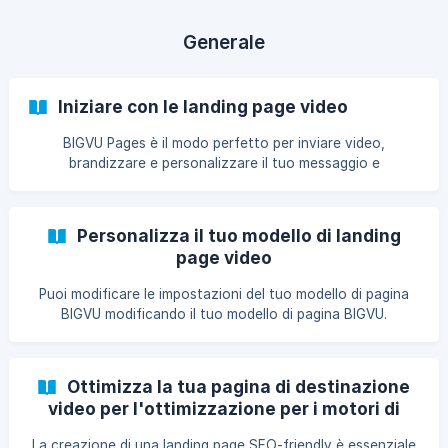
**(1) selezionando l'icona del tuo
Generale
Iniziare con le landing page video
BIGVU Pages è il modo perfetto per inviare video,
brandizzare e personalizzare il tuo messaggio e
coinvolgere i tuoi potenziali clienti o follower in una
conversazione. || 👥 Chi può accedere a questa funzione?
Disponibile per gli utenti premium di BIGVU: account Starter,
Personalizza il tuo modello di landing
AI Pro e Teams || 📶 Quali dispositivi supportano questa
page video
funzione? Disponibile su tutte le piattaforme: IOS, Android
e Web App Iniziare con le pagine di destinazione video Crea
Puoi modificare le impostazioni del tuo modello di pagina
una la
BIGVU modificando il tuo modello di pagina BIGVU.
Utilizzando questa funzione, puoi facilmente modificare lo
stile della tua pagina di destinazione video BIGVU
personalizzando i colori, gli stili dei caratteri, i pulsanti di
Ottimizza la tua pagina di destinazione
invito all'azione e i collegamenti ai social media.
video per l'ottimizzazione per i motori di
Applicazione Web Vai alla scheda Pagine (1) nel menu a
ricerca (SEO)
destra Vai al riquadro in alto a destra e fai clic su
La creazione di una landing page SEO-friendly è essenziale