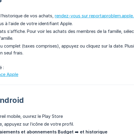
 l’historique de vos achats,
rendez-vous sur reportaproblem.apple
 à l’aide de votre identifiant Apple.
ats s’affiche. Pour voir les achats des membres de la famille, séle
amille.
eçu complet (taxes comprises), appuyez ou cliquez sur la date. Plu
 seul frais.
é :
nce Apple
Android
eil mobile, ouvrez le Play Store
e, appuyez sur l’icône de votre profil.
aiements et abonnements Budget
➡️
et historique