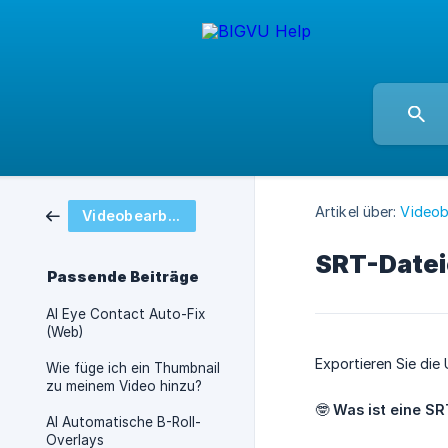
Artikel über:
Videob
Videobearbeitung und Styling
SRT-Datei
Passende Beiträge
AI Eye Contact Auto-Fix
(Web)
Exportieren Sie die 
Wie füge ich ein Thumbnail
zu meinem Video hinzu?
🤓
Was ist eine SR
AI Automatische B-Roll-
Overlays