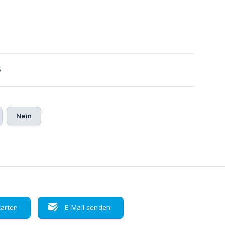
5
Nein
tarten
E-Mail senden