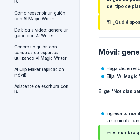
IA
del tipo de pla
Cómo reescribir un guión
con AI Magic Writer
📶
¿Qué dispos
De blog a vídeo: genere un
guión con AI Writer
Genere un guión con
Móvil: gene
consejos de expertos
utilizando AI Magic Writer
Haga clic en el
AI Clip Maker (aplicación
móvil)
Elija
"AI Magic 
Asistente de escritura con
Elige "Noticias pa
IA
Ingresa
tu nomb
la siguiente pant
👀 El nombre q