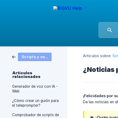
Artículos sobre:
Scr
Scripts y voz de IA
¿Noticias 
Artículos
relacionados
Generador de voz con IA -
Web
¡Felicidades por s
¿Cómo crear un guión para
Da las noticias en e
el teleprompter?
Comprobador de scripts de
👥
¿Quién pued