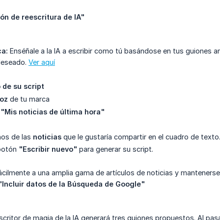
ón de reescritura de IA"
ca:
Enséñale a la IA a escribir como tú basándose en tus guiones an
 deseado.
Ver aquí
de su script
oz
de tu marca
o
"Mis noticias de última hora"
hos de las
noticias
que le gustaría compartir en el cuadro de texto
 botón
"Escribir nuevo"
para generar su script.
cilmente a una amplia gama de artículos de noticias y mantenerse
"Incluir datos de la Búsqueda de Google"
escritor de magia de la IA generará tres guiones propuestos. Al pasa