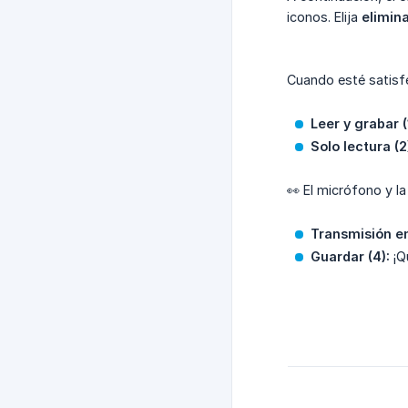
iconos. Elija
elimin
Cuando esté satisfe
Leer y grabar (
Solo lectura (2
👀 El micrófono y l
Transmisión en
Guardar (4):
¡Q