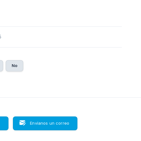
5
No
s
Envíanos un correo