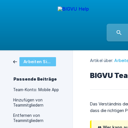
Artikel über:
Arbeit
Arbeiten Sie mit Ihrem Team oder Ihren Gästen zusammen
BIGVU Tea
Passende Beiträge
Team-Konto: Mobile App
Hinzufügen von
Das Verständnis der
Teammitgliedern
dass die richtigen 
Entfernen von
Teammitgliedern
👥
Wer kann au