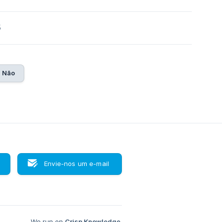
5
Não
Envie-nos um e-mail
We run on
Crisp Knowledge
.