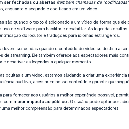
m ser fechadas ou abertas
(também chamadas de "codificadas"
o, enquanto o segundo é codificado em um vídeo.
as
são quando o texto é adicionado a um vídeo de forma que ele p
 uso de software para habilitar e desabilitar. As legendas ocult
entificação do locutor e traduções para idiomas estrangeiros.
s devem ser usadas quando o conteúdo do vídeo se destina a se
os de streaming. Ele também oferece aos espectadores mais contro
ar e desativar as legendas a qualquer momento.
as ocultas a um vídeo, estamos ajudando a criar uma experiência 
iência auditiva, acessarem nosso conteúdo e garantir que ningué
 para fornecer aos usuários a melhor experiência possível, permi
eos com
maior impacto ao público
. O usuário pode optar por adi
ir uma melhor compreensão para determinados espectadores.