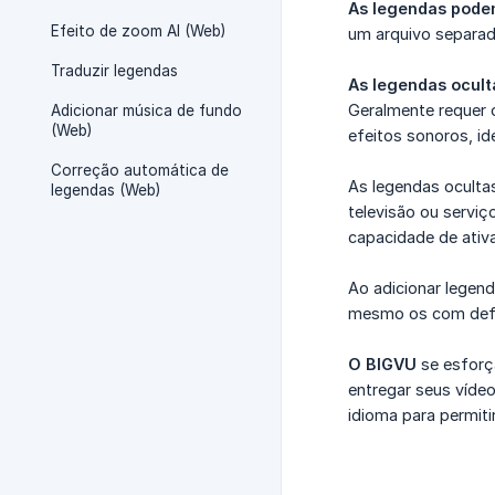
As legendas pode
Efeito de zoom AI (Web)
um arquivo separad
Traduzir legendas
As legendas ocult
Geralmente requer o
Adicionar música de fundo
(Web)
efeitos sonoros, id
Correção automática de
As legendas oculta
legendas (Web)
televisão ou serviç
capacidade de ativ
Ao adicionar legend
mesmo os com defic
O BIGVU
se esforça
entregar seus víd
idioma para permit