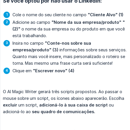
Se você optou por não usar o Linkedin:
Cole o nome do seu cliente no campo
"Cliente Alvo"
(1)
Adicione ao campo
"Nome da sua empresa/produto"
"
(2)"
o nome da sua empresa ou do produto em que você
está trabalhando.
Insira no campo
"Conte-nos sobre sua 
empresa/produto" (3)
informações sobre seus serviços.
Quanto mais você insere, mais personalizado o roteiro se
torna. Mas mesmo uma frase curta será suficiente!
Clique em
"Escrever novo"
(4)
O AI Magic Writer gerará três scripts propostos. Ao passar o
mouse sobre um script, os ícones abaixo aparecerão. Escolha
excluir
um script,
adicioná-lo à sua caixa de script
ou
adicioná-lo ao
seu quadro de comunicações.