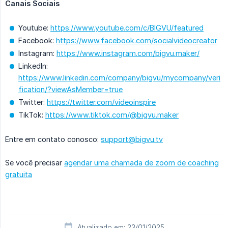
Canais Sociais
Youtube:
https://www.youtube.com/c/BIGVU/featured
Facebook:
https://www.facebook.com/socialvideocreator
Instagram:
https://www.instagram.com/bigvu.maker/
LinkedIn:
https://www.linkedin.com/company/bigvu/mycompany/veri
fication/?viewAsMember=true
Twitter:
https://twitter.com/videoinspire
TikTok:
https://www.tiktok.com/@bigvu.maker
Entre em contato conosco:
support@bigvu.tv
Se você precisar
agendar uma chamada de zoom de coaching
gratuita
Atualizado em: 23/01/2025