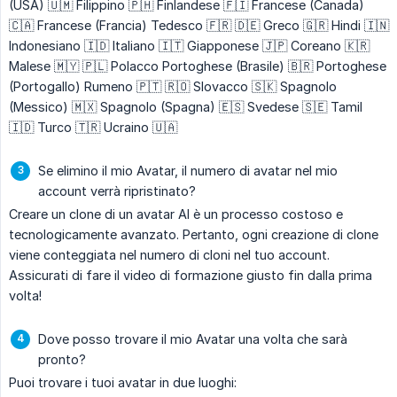
(USA) 🇺🇲 Filippino 🇵🇭 Finlandese 🇫🇮 Francese (Canada)
🇨🇦 Francese (Francia) Tedesco 🇫🇷 🇩🇪 Greco 🇬🇷 Hindi 🇮🇳
Indonesiano 🇮🇩 Italiano 🇮🇹 Giapponese 🇯🇵 Coreano 🇰🇷
Malese 🇲🇾 🇵🇱 Polacco Portoghese (Brasile) 🇧🇷 Portoghese
(Portogallo) Rumeno 🇵🇹 🇷🇴 Slovacco 🇸🇰 Spagnolo
(Messico) 🇲🇽 Spagnolo (Spagna) 🇪🇸 Svedese 🇸🇪 Tamil
🇮🇩 Turco 🇹🇷 Ucraino 🇺🇦
Se elimino il mio Avatar, il numero di avatar nel mio
account verrà ripristinato?
Creare un clone di un avatar AI è un processo costoso e
tecnologicamente avanzato. Pertanto, ogni creazione di clone
viene conteggiata nel numero di cloni nel tuo account.
Assicurati di fare il video di formazione giusto fin dalla prima
volta!
Dove posso trovare il mio Avatar una volta che sarà
pronto?
Puoi trovare i tuoi avatar in due luoghi: