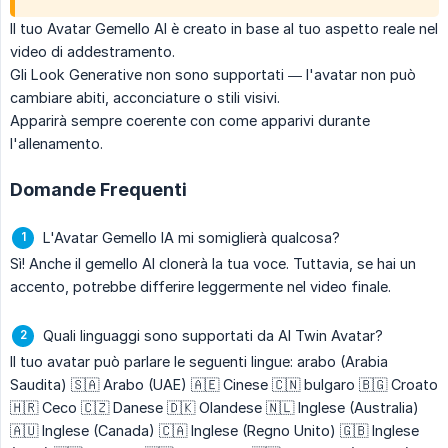
Il tuo Avatar Gemello AI è creato in base al tuo aspetto reale nel
video di addestramento.
Gli Look Generative non sono supportati — l'avatar non può
cambiare abiti, acconciature o stili visivi.
Apparirà sempre coerente con come apparivi durante
l'allenamento.
Domande Frequenti
L'Avatar Gemello IA mi somiglierà qualcosa?
Sì! Anche il gemello AI clonerà la tua voce. Tuttavia, se hai un
accento, potrebbe differire leggermente nel video finale.
Quali linguaggi sono supportati da AI Twin Avatar?
Il tuo avatar può parlare le seguenti lingue: arabo (Arabia
Saudita) 🇸🇦 Arabo (UAE) 🇦🇪 Cinese 🇨🇳 bulgaro 🇧🇬 Croato
🇭🇷 Ceco 🇨🇿 Danese 🇩🇰 Olandese 🇳🇱 Inglese (Australia)
🇦🇺 Inglese (Canada) 🇨🇦 Inglese (Regno Unito) 🇬🇧 Inglese