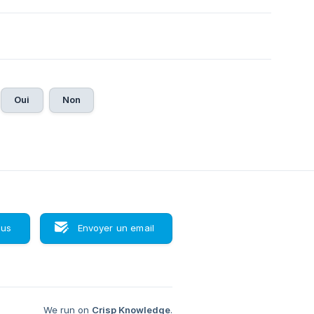
Oui
Non
ous
Envoyer un email
We run on
Crisp Knowledge
.