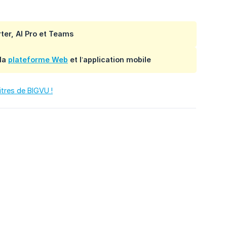
ter, AI Pro et Teams
 la
plateforme Web
et l’application mobile
itres de BIGVU !