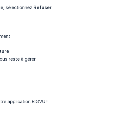
ue, sélectionnez
Refuser
ement
ture
ous reste à gérer
re application BIGVU !